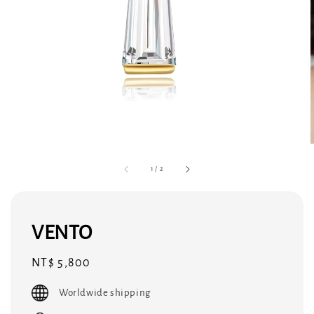
1
/
2
VENTO
Regular
NT$ 5,800
price
Worldwide shipping