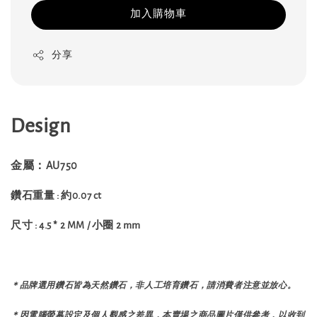
加入購物車
分享
Design
金屬：AU750
鑽石重量 : 約0.07 ct
尺寸 : 4.5 * 2 MM / 小圈 2 mm
＊品牌選用鑽石皆為天然鑽石，非人工培育鑽石，請消費者注意並放心。
＊因電腦螢幕設定及個人觀感之差異，本賣場之商品圖片僅供參考，以收到