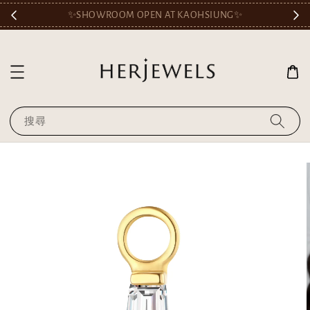
🎟️
✨SHOWROOM OPEN AT KAOHSIUNG✨
搜尋