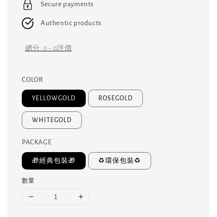
Secure payments
Authentic products
總分:
0
-
0
評價
COLOR
YELLOWGOLD
ROSEGOLD
WHITEGOLD
PACKAGE
🎁經典包裝🎁
♻️環保包裝♻️
數量