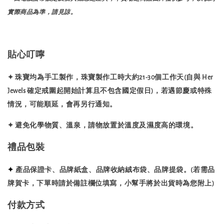
實際商品為準，請見諒。
貼心叮嚀
✦ 珠寶均為手工製作，珠寶製作工時大約21-30個工作天(自與 Her
Jewels 確定戒圍起開始計算且不包含國定假日)，若遇節慶或特殊
情況，可能順延，會再另行通知。
✦ 避免化學物質、溫泉，請物放置於溫度及濕度高的環境。
禮品包裝
✦
產品保證卡、品牌紙盒、品牌收納絨布袋、品牌提袋。(若需品
牌賀卡，下單時請於備註欄位填寫，小幫手將於出貨時為您附上)
付款方式