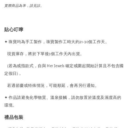
實際商品為準，請見諒。
貼心叮嚀
✦ 珠寶均為手工製作，珠寶製作工時大約21-30個工作天。
現貨庫存，將於下單後3個工作天內出貨。
(若為戒指款式，自與 Her Jewels 確定戒圍起開始計算且不包含國
定假日)，
若遇節慶或特殊情況，可能順延，會再另行通知。
✦ 作品請避免化學物質、溫泉接觸，請勿放置於溫度及濕度高的
環境。
禮品包裝