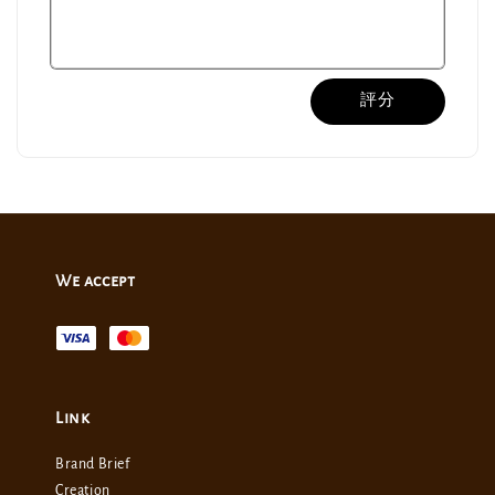
評分
We accept
Link
Brand Brief
Creation