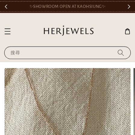
🎟️
✨SHOWROOM OPEN AT KAOHSIUNG✨
搜尋