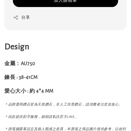
加入購物車
分享
Design
金屬：AU750
鍊長 : 38-41CM
愛心大小 : 約 4*4 MM
＊品牌選用鑽石皆為天然鑽石，非人工培育鑽石，請消費者注意並放心。
＊此款提供刻字服務，細節請私訊官方LINE。
＊因電腦螢幕設定及個人觀感之差異，本賣場之商品圖片僅供參考，以收到