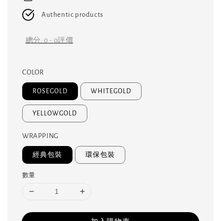
Authentic products
總分:
0
-
0
評價
COLOR
ROSEGOLD
WHITEGOLD
YELLOWGOLD
WRAPPING
經典包裝
環保包裝
數量