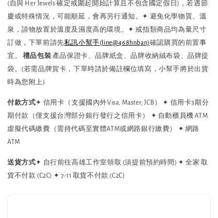
(自與 Her Jewels 確定戒圍起開始計算且不包含國定假日)，若遇節
慶或特殊情況，可能順延，會再另行通知。
✦ 避免化學物質、溫
泉，請物放置於溫度及濕度高的環境。
✦ 戒指類商品均為量尺寸
訂做，下單前請先
私訊小幫手(line@468hnban)
確認購買的前置事
宜。
禮品包裝
產品保證卡、品牌紙盒、品牌收納絨布袋、品牌提
袋。(若需品牌賀卡，下單時請於備註欄位填寫，小幫手將於出貨
時為您附上)
付款方式
✦ 信用卡（支援國內外Visa, Master, JCB）
✦ 信用卡3期分
期付款（僅支援台灣部分銀行發行之信用卡）
✦ 自動櫃員機 ATM
虛擬代碼繳費（需持代碼至實體ATM或網路銀行繳費）
✦ 網路
ATM
送貨方式
✦ 自行前往高雄工作室領取 (須提前預約時間)
✦ 全家 取
貨不付款 (C2C)
✦ 7-11 取貨不付款 (C2C)