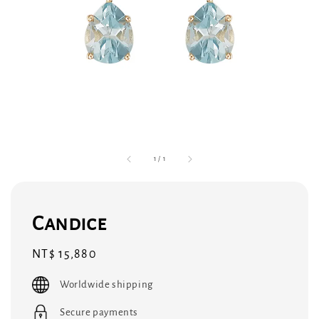
1
/
1
Candice
Regular
NT$ 15,880
price
Worldwide shipping
Secure payments