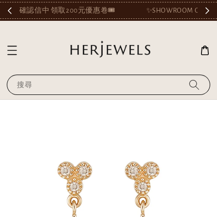
🎟️
✨SHOWROOM OPEN AT KAOHSIUNG✨
搜尋