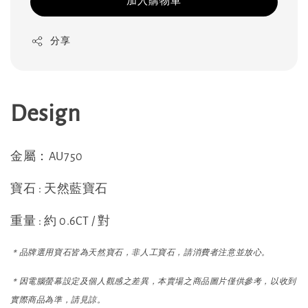
加入購物車
分享
Design
金屬：AU750
寶石 : 天然藍寶石
重量 : 約 0.6CT / 對
＊品牌選用寶石皆為天然寶石，非人工寶石，請消費者注意並放心。
＊因電腦螢幕設定及個人觀感之差異，本賣場之商品圖片僅供參考，以收到
實際商品為準，請見諒。