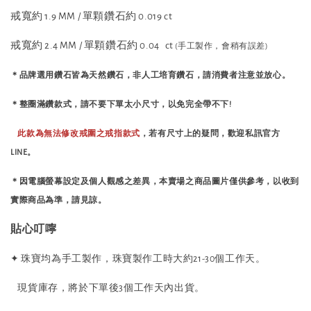
戒寬約 1.9 MM / 單顆鑽石約 0.019 ct
戒寬約 2.4 MM / 單顆鑽石約 0.04 ct
(手工製作，會稍有誤差)
＊品牌選用鑽石皆為天然鑽石，非人工培育鑽石，請消費者注意並放心。
＊整圈滿鑽款式，
請不要下單太小尺寸，以免完全帶不下!
此款為無法修改戒圍之戒指款式
，若有尺寸上的疑問，歡迎私訊官方
LINE。
＊
因電腦螢幕設定及個人觀感之差異，本賣場之商品圖片僅供參考，以收到
實際商品為準，請見諒。
貼心叮嚀
✦ 珠寶均為手工製作，珠寶製作工時大約21-30個工作天。
現貨庫存，將於下單後3個工作天內出貨。