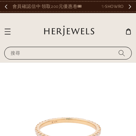
🎟️
✨SHOWROOM OPEN AT KAOHSIUNG✨
搜尋