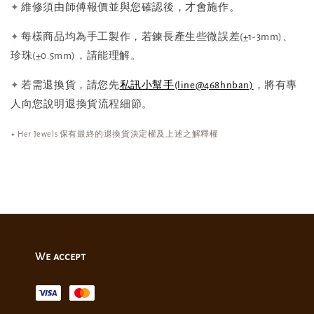
維修須由師傅報價並與您確認後，才會施作。
✦
每樣商品均為手工製作，若鍊長產生些微誤差(±1-3mm)、
✦
珍珠(±0.5mm)，請能理解。
若需退換貨，請您先
私訊小幫手(line@468hnban)
，將有專
✦
人向您說明退換貨流程細節。
Her Jewels 保有最終的退換貨決定權及上述之解釋權
✦
We accept