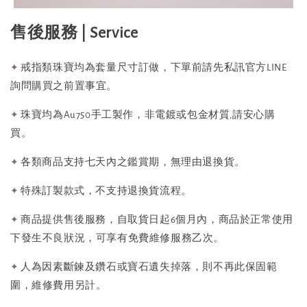
售後服務 | Service
戒指類珠寶均為套量尺寸訂做，下單前請先私訊官方LINE
✦
詢問購買之前置事宜。
珠寶均為Au750手工製作，非電鍍或包金材質,請安心購
✦
買。
各類商品支持七天內之鑑賞期，無理由退換貨。
✦
特殊訂製款式，不支持退換貨流程。
✦
商品提供售後服務，自取貨日起6個月內，商品於正常使用
✦
下發生不良狀況，可享有免費維修服務乙次。
人為因素斷鍊及鑽石或寶石遺失掉落，則不再此保固範
✦
圍，維修費用另計。