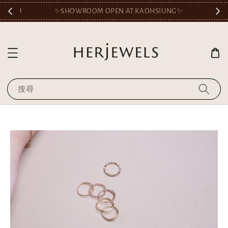
🎟️
✨SHOWROOM OPEN AT KAOHSIUNG✨
搜尋