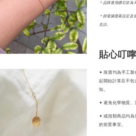
＊
品牌選用鑽石皆為
＊因電腦螢幕設定及
見諒。
貼心叮
✦ 珠寶均為手工製作，
起開始計算且不包
知。
✦ 避免化學物質
✦ 戒指類商品均
的前置事宜。