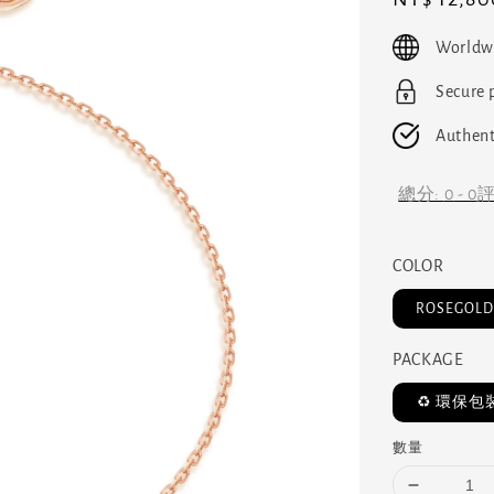
price
Worldw
Secure
Authent
總分:
0
-
0
COLOR
ROSEGOL
PACKAGE
️♻️ 環保包裝
數量