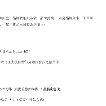
裝
牌紙盒、品牌收納絨布袋、品牌提袋。(若需品牌賀卡，下單時
，小幫手將於出貨時為您附上)
式
sa, Master, JCB）
期付款（僅支援台灣部分銀行發行之信用卡）
式
✦黑貓宅急便
作室領取 (須提前預約時間)
C2C)
✦ 7-11 取貨不付款 (C2C)