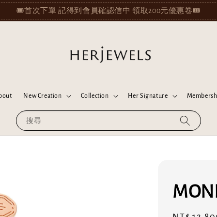
✨SHOWROOM OPEN AT KAOHSIUNG✨
bout
New Creation
Collection
Her Signature
Membersh
搜尋
MON
Regular
NT$ 12,80