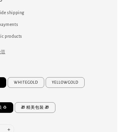
ide shipping
 payments
ic products
評價
D
WHITEGOLD
YELLOWGOLD
 ♻️
🎁 精美包裝 🎁