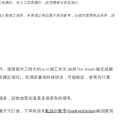
天然鑽石，非人工培育鑽石，請消費者注意並放心。
個人觀感之差異，本賣場之商品圖片僅供參考，以收到實際商品為準，請
嚀
珠寶製作工時大約14-21個工作天(自與 Her Jewels 確定戒圍
含國定假日)，若遇節慶或特殊情況，可能順延，會再另行通
、溫泉，請物放置於溫度及濕度高的環境。
為量尺寸訂做，下單前請先
私訊小幫手(line@468hnban)
確認購買