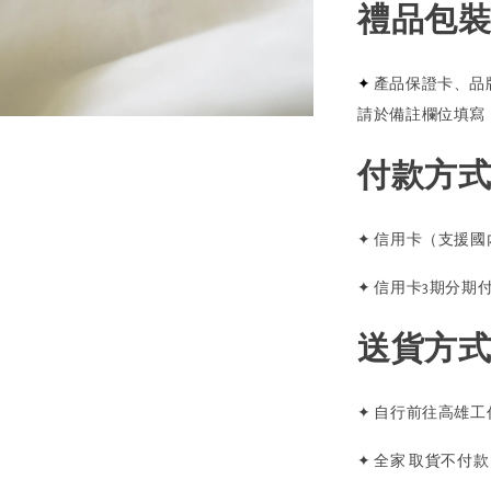
禮品包
✦
產品保證卡、品
請於備註欄位填寫
付款方
✦ 信用卡（支援國內外Vi
✦ 信用卡3期分
送貨方
✦ 自行前往高雄工
✦ 全家 取貨不付款 (