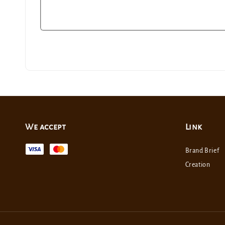
We accept
Link
Brand Brief
Creation